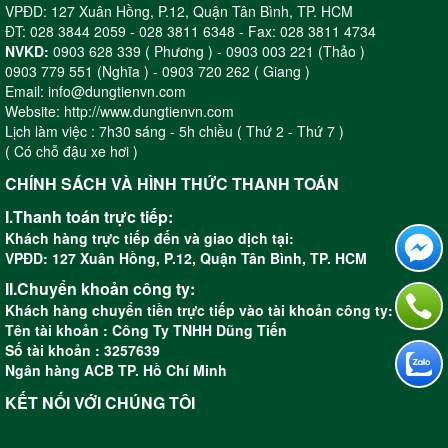
VPĐD: 127 Xuân Hồng, P.12, Quận Tân Bình, TP. HCM
ĐT: 028 3844 2059 - 028 3811 6348 - Fax: 028 3811 4734
NVKD:
0903 628 339 ( Phương ) - 0903 003 221 (Thảo )
0903 779 551 (Nghĩa ) - 0903 720 262 ( Giang )
Email: info@dungtienvn.com
Website: http://www.dungtienvn.com
Lịch làm việc : 7h30 sáng - 5h chiều ( Thứ 2 - Thứ 7 )
( Có chỗ đậu xe hơi )
CHÍNH SÁCH VÀ HÌNH THỨC THANH TOÁN
I.Thanh toán trực tiếp:
Khách hàng trực tiếp đến và giao dịch tại:
VPĐD: 127 Xuân Hồng, P.12, Quận Tân Bình, TP. HCM
II.Chuyển khoản công ty:
Khách hàng chuyển tiền trực tiếp vào tài khoản công ty:
Tên tài khoản : Công Ty TNHH Dũng Tiến
Số tài khoản : 3257639
Ngân hàng ACB TP. Hồ Chí Minh
KẾT NỐI VỚI CHÚNG TÔI