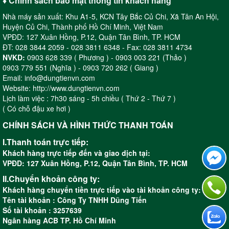
♦ Chính sách bảo mật thông tin khách hàng
con người
Nhà máy sản xuất: Khu A1-5, KCN Tây Bắc Củ Chi, Xã Tân An Hội,
Hạt cát đều: cho ra bề mặt sản
Huyện Củ Chi, Thành phố Hồ Chí Minh, Việt Nam
phẩm tuyệt hảo
VPĐD: 127 Xuân Hồng, P.12, Quận Tân Bình, TP. HCM
ĐT: 028 3844 2059 - 028 3811 6348 - Fax: 028 3811 4734
NVKD:
0903 628 339 ( Phương ) - 0903 003 221 (Thảo )
0903 779 551 (Nghĩa ) - 0903 720 262 ( Giang )
Nhắn tin ngay cho page để
Email: info@dungtienvn.com
được báo giá về sản phẩm theo
Website: http://www.dungtienvn.com
yêu cầu
Lịch làm việc : 7h30 sáng - 5h chiều ( Thứ 2 - Thứ 7 )
( Có chỗ đậu xe hơi )
CHÍNH SÁCH VÀ HÌNH THỨC THANH TOÁN
I.Thanh toán trực tiếp:
Khách hàng trực tiếp đến và giao dịch tại:
VPĐD: 127 Xuân Hồng, P.12, Quận Tân Bình, TP. HCM
II.Chuyển khoản công ty:
Khách hàng chuyển tiền trực tiếp vào tài khoản công ty:
Tên tài khoản : Công Ty TNHH Dũng Tiến
Số tài khoản : 3257639
Ngân hàng ACB TP. Hồ Chí Minh