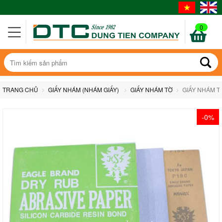
0
TRANG CHỦ
GIẤY NHÁM (NHÁM GIẤY)
GIẤY NHÁM TỜ
GIẤY NHÁM T
-0%