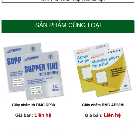
SẢN PHẨM CÙNG LOẠI
ĐẶC TÍNH NỔI BẬT
ĐẶC TÍNH NỔI BẬT
Giấy nhám tờ RMC CP38
Giấy nhám RMC AP23M
Bề mặt sản phẩm có lớp
phủ
stearate đặc biệt
Liên hệ
Liên hệ
Giá bán:
Giá bán:
(màu trắng)