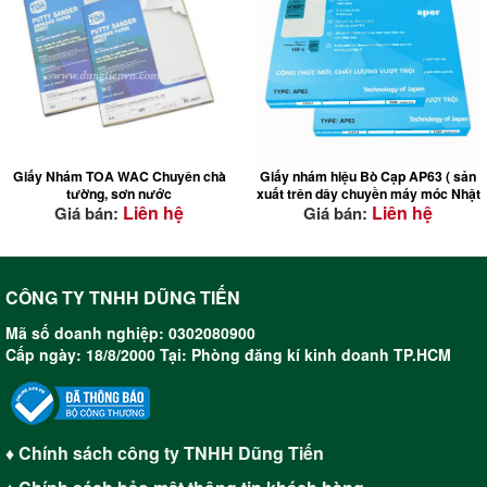
ĐẶC TÍNH NỔI BẬT
Giấy Nhám TOA WAC Chuyên chà
Giấy nhám hiệu Bò Cạp AP63 ( sản
tường, sơn nước
xuất trên dây chuyền máy móc Nhật
Liên hệ
Liên hệ
Giá bán:
Giá bán:
Bản )
Siêu bền: tiết kiệm chi phí
Bề mặt sản phẩm có lớp phủ
CÔNG TY TNHH DŨNG TIẾN
stearate (màu trắng): ngăn ngừa
Mã số doanh nghiệp: 0302080900
việc bị bám dính sơn cũng như
Cấp ngày: 18/8/2000 Tại: Phòng đăng kí kinh doanh TP.HCM
mạt gỗ trong lúc chà , làm cho
việc chà nhám không bị lì, rất
hiệu quả cho việc chà sơn
Giấy dai và dẻo : chà được vào
mọi góc của sản phẩm
♦ Chính sách công ty TNHH Dũng Tiến
Hạt cát rất cứng và sắc: tiết
kiệm thời gian chà và sức lực