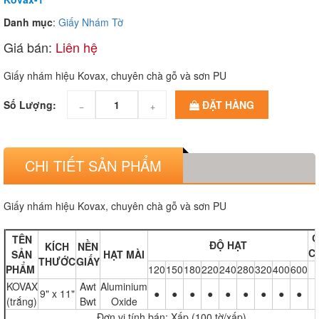
Danh mục
:
Giấy Nhám Tờ
Giá bán:
Liên hệ
Giấy nhám hiệu Kovax, chuyên chà gỗ và sơn PU
Số Lượng:
ĐẶT HÀNG
−
+
CHI TIẾT SẢN PHẨM
Giấy nhám hiệu Kovax, chuyên chà gỗ và sơn PU
Q
TÊN
ĐỘ HẠT
KÍCH
NỀN
C
SẢN
HẠT MÀI
THƯỚC
GIẤY
PHẨM
120
150
180
220
240
280
320
400
600
KOVAX
Awt
Aluminium
9" x 11"
●
●
●
●
●
●
●
●
●
(trắng)
Bwt
Oxide
Đơn vị tính bán: Xấp (100 tờ/xấp)