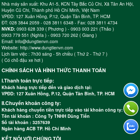
Nhà máy sản xuất: Khu A1-5, KCN Tây Bắc Củ Chi, Xã Tân An Hội,
Hạt cát đều: cho ra bề mặt sản
Huyện Củ Chi, Thành phố Hồ Chí Minh, Việt Nam
phẩm tuyệt hảo
VPĐD: 127 Xuân Hồng, P.12, Quận Tân Bình, TP. HCM
ĐT: 028 3844 2059 - 028 3811 6348 - Fax: 028 3811 4734
NVKD:
0903 628 339 ( Phương ) - 0903 003 221 (Thảo )
0903 779 551 (Nghĩa ) - 0903 720 262 ( Giang )
Nhắn tin ngay cho page để
Email: info@dungtienvn.com
được báo giá về sản phẩm theo
Website: http://www.dungtienvn.com
yêu cầu
Lịch làm việc : 7h30 sáng - 5h chiều ( Thứ 2 - Thứ 7 )
( Có chỗ đậu xe hơi )
CHÍNH SÁCH VÀ HÌNH THỨC THANH TOÁN
I.Thanh toán trực tiếp:
Khách hàng trực tiếp đến và giao dịch tại:
VPĐD: 127 Xuân Hồng, P.12, Quận Tân Bình, TP. HCM
II.Chuyển khoản công ty:
Khách hàng chuyển tiền trực tiếp vào tài khoản công ty:
Tên tài khoản : Công Ty TNHH Dũng Tiến
Số tài khoản : 3257639
Ngân hàng ACB TP. Hồ Chí Minh
KẾT NỐI VỚI CHÚNG TÔI