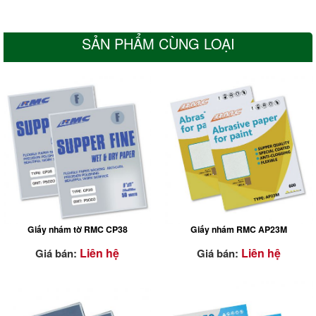
SẢN PHẨM CÙNG LOẠI
ĐẶC TÍNH NỔI BẬT
ĐẶC TÍNH NỔI BẬT
Giấy nhám tờ RMC CP38
Giấy nhám RMC AP23M
Bề mặt sản phẩm có lớp
phủ
stearate đặc biệt
Liên hệ
Liên hệ
Giá bán:
Giá bán:
(màu trắng)