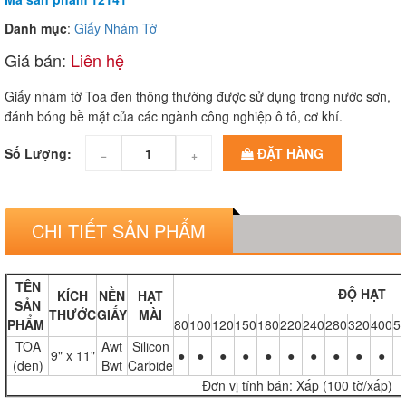
Danh mục
:
Giấy Nhám Tờ
Giá bán:
Liên hệ
Giấy nhám tờ Toa đen thông thường được sử dụng trong nước sơn,
đánh bóng bề mặt của các ngành công nghiệp ô tô, cơ khí.
Số Lượng:
ĐẶT HÀNG
−
+
CHI TIẾT SẢN PHẨM
TÊN
ĐỘ HẠT
KÍCH
NỀN
HẠT
SẢN
THƯỚC
GIẤY
MÀI
PHẨM
80
100
120
150
180
220
240
280
320
400
5
TOA
Awt
Silicon
9" x 11"
●
●
●
●
●
●
●
●
●
●
(đen)
Bwt
Carbide
Đơn vị tính bán: Xấp (100 tờ/xấp)