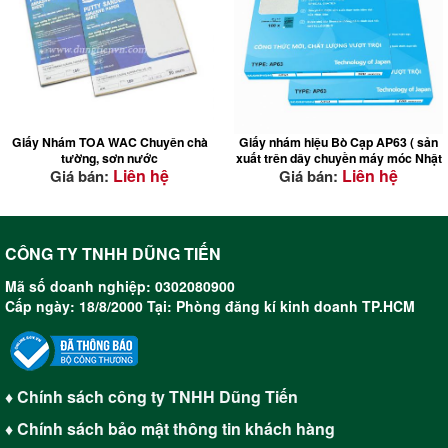
ĐẶC TÍNH NỔI BẬT
Giấy Nhám TOA WAC Chuyên chà
Giấy nhám hiệu Bò Cạp AP63 ( sản
tường, sơn nước
xuất trên dây chuyền máy móc Nhật
Liên hệ
Liên hệ
Giá bán:
Giá bán:
Bản )
Siêu bền: tiết kiệm chi phí
Bề mặt sản phẩm có lớp phủ
CÔNG TY TNHH DŨNG TIẾN
stearate (màu trắng): ngăn ngừa
Mã số doanh nghiệp: 0302080900
việc bị bám dính sơn cũng như
Cấp ngày: 18/8/2000 Tại: Phòng đăng kí kinh doanh TP.HCM
mạt gỗ trong lúc chà , làm cho
việc chà nhám không bị lì, rất
hiệu quả cho việc chà sơn
Giấy dai và dẻo : chà được vào
mọi góc của sản phẩm
♦ Chính sách công ty TNHH Dũng Tiến
Hạt cát rất cứng và sắc: tiết
kiệm thời gian chà và sức lực
♦ Chính sách bảo mật thông tin khách hàng
con người