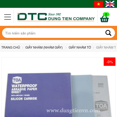
0
TRANG CHỦ
GIẤY NHÁM (NHÁM GIẤY)
GIẤY NHÁM TỜ
GIẤY NHÁM T
-0%