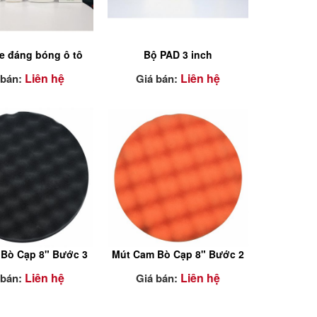
e đáng bóng ô tô
Bộ PAD 3 inch
Liên hệ
Liên hệ
 bán:
Giá bán:
 paste Ultra-Fine
Sử dụng bộ 3 inch cho
 Glaze khi khách
những khu vực nhỏ cần
n yêu cầu bề mặt
đánh bóng.
hiện và độ bóng
cực cao.
 Bò Cạp 8" Bước 3
Mút Cam Bò Cạp 8" Bước 2
Liên hệ
Liên hệ
 bán:
Giá bán: