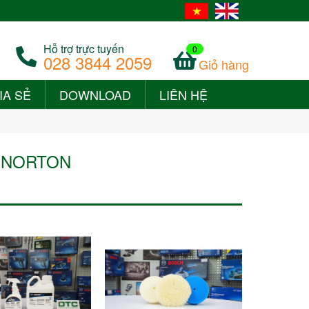
Hỗ trợ trực tuyến
0
028 3844 2059
Giỏ hàng
IA SẺ
DOWNLOAD
LIÊN HỆ
+
 NORTON