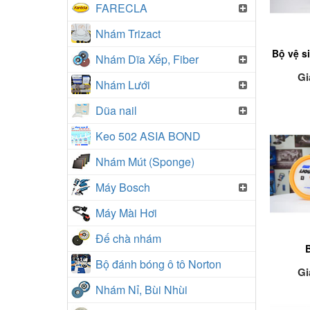
FARECLA
Nhám Trizact
Bộ vệ s
Nhám Dĩa Xếp, Fiber
Gi
Nhám Lưới
Dũa nail
Keo 502 ASIA BOND
Nhám Mút (Sponge)
Máy Bosch
Máy Mài Hơi
Đế chà nhám
Bộ đánh bóng ô tô Norton
Gi
Nhám Nỉ, Bùi Nhùi