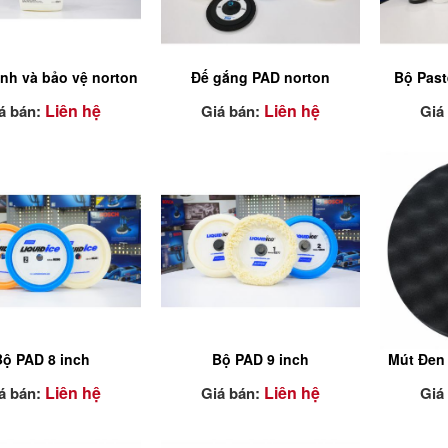
inh và bảo vệ norton
Đế gắng PAD norton
Bộ Past
Liên hệ
Liên hệ
á bán:
Giá bán:
Giá
Có 2 loại 7 inch và 3 inch
Sử dụng
Machine
hàng cầ
hoàn t
Bộ PAD 8 inch
Bộ PAD 9 inch
Mút Đen
Liên hệ
Liên hệ
á bán:
Giá bán:
Giá