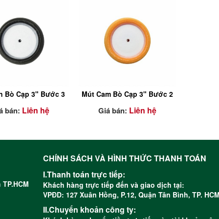
n Bò Cạp 3" Bước 3
Mút Cam Bò Cạp 3" Bước 2
Liên hệ
Liên hệ
á bán:
Giá bán:
CHÍNH SÁCH VÀ HÌNH THỨC THANH TOÁN
I.Thanh toán trực tiếp:
nh TP.HCM
Khách hàng trực tiếp đến và giao dịch tại:
VPĐD: 127 Xuân Hồng, P.12, Quận Tân Bình, TP. HC
II.Chuyển khoản công ty: