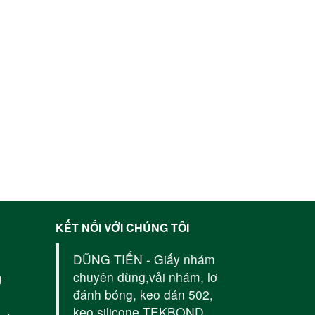
KẾT NỐI VỚI CHÚNG TÔI
DŨNG TIẾN - Giấy nhám
chuyên dùng,vải nhám, lơ
M
đánh bóng, keo dán 502,
keo silicone TEKBOND